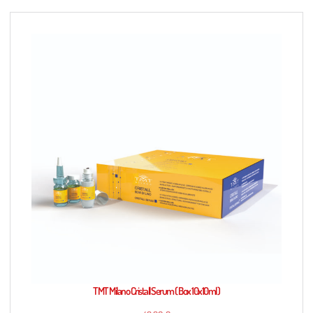
TMT Milano Cristall Serum ( Box 10x10ml )