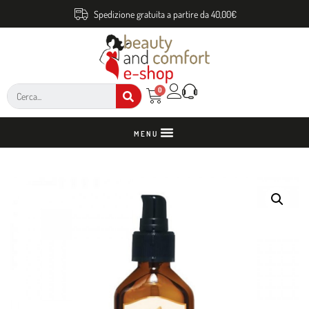
Spedizione gratuita a partire da 40,00€
0
MENU