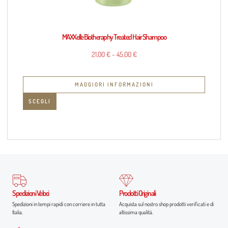
MAXXelle Biotheraphy Treated Hair Shampoo
21,00
€
-
45,00
€
MAGGIORI INFORMAZIONI
SCEGLI
Spedizioni Veloci
Prodotti Originali
Spedizioni in tempi rapidi con corriere in tutta
Acquista sul nostro shop prodotti verificati e di
Italia.
altissima qualità.