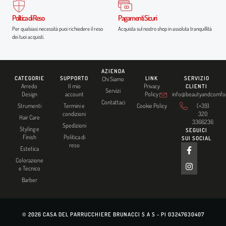
Politica di Reso
Pagamenti Sicuri
Per qualsiasi necessità puoi richiedere il reso
Acquista sul nostro shop in assoluta tranquillità
dei tuoi acquisti.
AZIENDA
CATEGORIE
SUPPORTO
LINK
SERVIZIO
Chi Siamo
Arredo
Il mio
Privacy
CLIENTI
Servizi
Design
account
Policy
info@beautyandcomfort
Contattaci
Strumenti
Termini e
Cookie Policy
(+39)
condizioni
320
Hair Care
3366236
Spedizioni
Styling e
SEGUICI
Finish
Politica di
SUI SOCIAL
reso
Estetica
Colorazione
e Tecnico
Barber
© 2026 CASA DEL PARRUCCHIERE BRUNACCI S A S - PI 03247630407