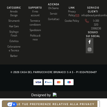
AZIENDA
CATEGORIE
SUPPORTO
LINK
SERVIZIO
Chi Siamo
Arredo
Il mio
Privacy
CLIENTI
Servizi
Design
account
Policy
info@beautyandcomfort
Contattaci
Strumenti
Termini e
Cookie Policy
(+39)
condizioni
320
Hair Care
3366236
Spedizioni
Styling e
SEGUICI
Finish
Politica di
SUI SOCIAL
reso
Estetica
Colorazione
e Tecnico
Barber
© 2026 CASA DEL PARRUCCHIERE BRUNACCI S A S - PI 03247630407
Designed by
LE TUE PREFERENZE RELATIVE ALLA PRIVACY