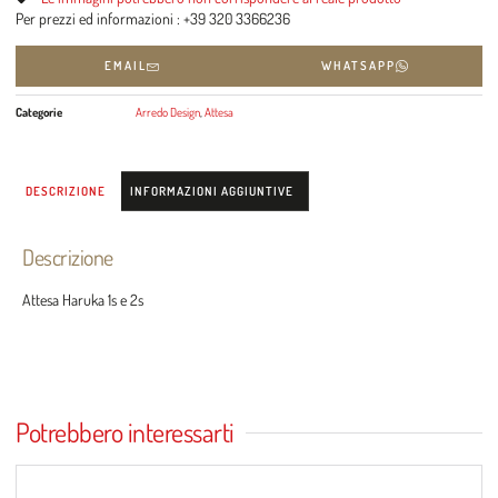
Per prezzi ed informazioni : +39 320 3366236
EMAIL
WHATSAPP
Categorie
Arredo Design
,
Attesa
DESCRIZIONE
INFORMAZIONI AGGIUNTIVE
Descrizione
Attesa Haruka 1s e 2s
Divano
Haruka
da una piazza, ideale per reception e sale d’attesa
Potrebbero interessarti