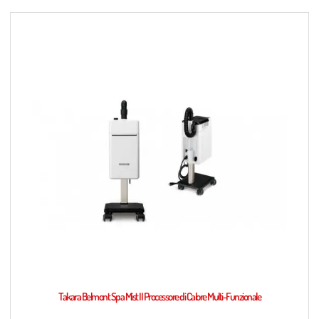
Takara Belmont Spa Mist II Processore di Calore Multi-Funzionale