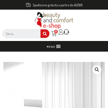
Spedizione gratuita a partire da 40,00€
0
MENU