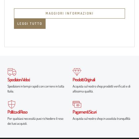
MAGGIORI INFORMAZIONI
LEGGI TUTTO
Spedizioni Veloci
Prodotti Originali
Spedizioni in tempi rapidi con corriere in tutta
Acquista sul nostro shop prodotti verificati e di
Italia.
altissima qualità.
Politica di Reso
Pagamenti Sicuri
Per qualsiasi necessità puoi richiedere il reso
Acquista sul nostro shop in assoluta tranquillità
dei tuoi acquisti.