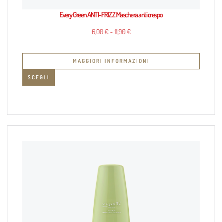
Every Green ANTI-FRIZZ Maschera anti crespo
6,00
€
-
11,90
€
MAGGIORI INFORMAZIONI
SCEGLI