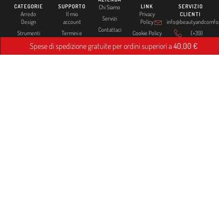
CATEGORIE
SUPPORTO
LINK
SERVIZIO
Chi Siamo
Arredo
Il mio
Privacy
CLIENTI
Servizi
Design
account
Policy
info@beautyandcomfort
Contattaci
Strumenti
Termini e
Cookie Policy
(+39)
condizioni
320
Hair Care
Spese di spedizione gratuite per ordini superiori a
40,00
€
3366236
Spedizioni
Styling e
SEGUICI
Finish
Politica di
SUI SOCIAL
reso
Estetica
Colorazione
e Tecnico
Barber
© 2026 CASA DEL PARRUCCHIERE BRUNACCI S A S - PI 03247630407
Designed by
LE TUE PREFERENZE RELATIVE ALLA PRIVACY