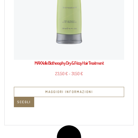
MAXXelle Biotheraphy Dry & Frizzy Hair Treatment
23,50
€
-
31,50
€
MAGGIORI INFORMAZIONI
SCEGLI